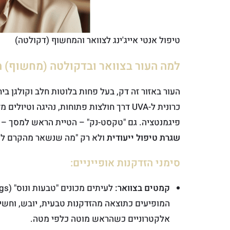
טיפול אנטי אייג'ינג לצוואר והמחשוף (דקולטה)
למה העור בצוואר ובדקולטה (מחשוף) מ
העור באזור זה דק, בעל פחות בלוטות חלב וקולגן בי
כרונית ל-UVA דרך חולצות פתוחות, נהיגה וטיולים מזרזת פוטו-אייג'ינג שיוצר
פיגמנטציה. גם "טקסט-נק" – הטיית הראש למסך – 
שגרת טיפול ייעודית
ולא רק "מה שנשאר מהקרם לפ
סימני הזדקנות אופייניים:
קמטים בצוואר:
לעיתים מכונים "טבעות ונוס" (Venus rings) או
המופיעים כתוצאה מהזדקנות טבעית, יובש, וח
אלקטרוניים כשהראש מוטה כלפי מטה.