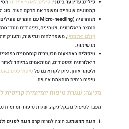
פילינג עדין עד בינוני:
פילינג לאנטי אייג'ינג
מסיי
קמטוטים שטחיים ומשפר את מרקם העור. סוג הפי
מזותרפיה (Micro-needling עם חומרים פעילים):
חומצה היאלורונית, ויטמינים, פפטידים ונוגדי חמ
קולגן ואלסטין
, משפר לחות וגמישות, ומעניק זוהר
מרשימות.
טיפולים באמצעות תכשירים קוסמטיים רפואיים
היאלורונית ופפטידים, המותאמים במיוחד לאזור 
ולשמר אותן. ניתן לקרוא גם על
טיפול פנים באמצ
טיפוח ביתית מותאמת אישית.
מניעה: שגרת טיפוח יומיומית קריטית ל
מעבר לטיפולים בקליניקה, שגרת טיפוח יומיומית נכ
הגנה מהשמש:
חובה למרוח
קרם הגנה לפנים ולצ