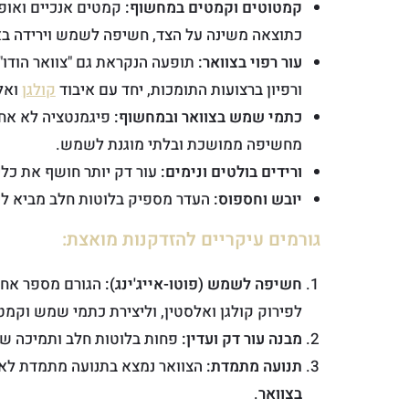
קמטוטים וקמטים במחשוף:
קמטים אנכיים ואופק
כתוצאה משינה על הצד, חשיפה לשמש וירידה בא
עור רפוי בצוואר:
ורפיון ברצועות התומכות, יחד עם איבוד
קולגן
ואל
כתמי שמש בצוואר ובמחשוף:
פיגמנטציה לא אחי
מחשיפה ממושכת ובלתי מוגנת לשמש.
ורידים בולטים ונימים:
עור דק יותר חושף את כלי
יובש וחספוס:
העדר מספיק בלוטות חלב מביא ליו
גורמים עיקריים להזדקנות מואצת:
חשיפה לשמש (פוטו-אייג'ינג):
לפירוק קולגן ואלסטין, וליצירת כתמי שמש וקמט
מבנה עור דק ועדין:
פחות בלוטות חלב ותמיכה שומ
תנועה מתמדת:
הצוואר נמצא בתנועה מתמדת לאור
בצוואר
.