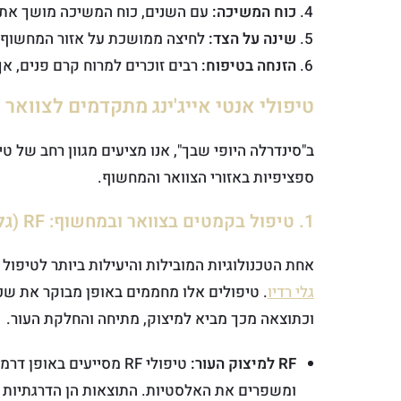
כוח המשיכה:
עם השנים, כוח המשיכה מושך את ה
שינה על הצד:
לחיצה ממושכת על אזור המחשוף ב
הזנחה בטיפוח:
רבים זוכרים למרוח קרם פנים, א
טיפולי אנטי אייג'ינג מתקדמים לצוואר 
ב"סינדרלה היופי שבך", אנו מציעים מגוון רחב של ט
ספציפיות באזורי הצוואר והמחשוף.
1. טיפול בקמטים בצוואר ובמחשוף: RF (גלי רדיו) ומכשור מבוסס אנרגיה
אחת הטכנולוגיות המובילות והיעילות ביותר לטיפול 
גלי רדיו
. טיפולים אלו מחממים באופן מבוקר את שכב
וכתוצאה מכך מביא למיצוק, מתיחה והחלקת העור.
RF למיצוק העור:
טיפולי RF מסייעים באופן דרמטי ב
ומשפרים את האלסטיות. התוצאות הן הדרגתיות 