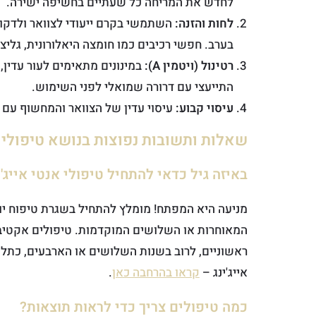
לחדש את המריחה כל שעתיים בחשיפה ישירה.
לחות והזנה:
השתמשי בקרם ייעודי לצוואר ולדקול
בערב. חפשי רכיבים כמו חומצה היאלורונית, גליצרי
רטינול (ויטמין A):
במינונים מתאימים לעור עדין,
התייעצי עם דרורה שמואלי לפני השימוש.
עיסוי קבוע:
עיסוי עדין של הצוואר והמחשוף עם ק
שאלות ותשובות נפוצות בנושא טיפולי 
באיזה גיל כדאי להתחיל טיפולי אנטי אייג'
מניעה היא המפתח! מומלץ להתחיל בשגרת טיפוח י
המאוחרות או השלושים המוקדמות. טיפולים אקטיבי
ראשוניים, לרוב בשנות השלושים או הארבעים, כתלות
אייג'ינג –
קראו בהרחבה כאן
.
כמה טיפולים צריך כדי לראות תוצאות?