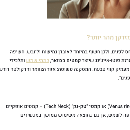
זדקן מהר יותר?
חס לפנים, ולכן חשוף במיוחד לאובדן גמישות וליובש. חשיפה
קמטים בצוואר
,
כתמי שמש
ותלכידי
מעמיק קווי טבעת. המסקנה פשוטה: אזור הצוואר והדקולטה דורש
נים".
קמטי "טק-נק"
(Tech Neck) – קמטים אופקיים
שיפה לשמש, אך גם כתוצאה משימוש ממושך במכשירים