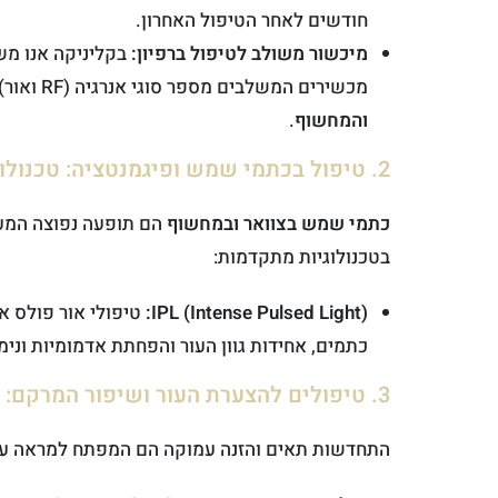
חודשים לאחר הטיפול האחרון.
מיכשור משולב לטיפול ברפיון:
בקליניקה אנו משל
מכשירים המשלבים מספר סוגי אנרגיה (RF ואור), להשגת תוצאות סינרגטיות וממוקדות יותר ב
והמחשוף
.
2. טיפול בכתמי שמש ופיגמנטציה: טכנולוגיות אור ולייזר
כתמי שמש בצוואר ובמחשוף
הם תופעה נפוצה המע
בטכנולוגיות מתקדמות:
IPL (Intense Pulsed Light):
טיפולי אור פולס א
כתמים, אחידות גוון העור והפחתת אדמומיות ונימ
3. טיפולים להצערת העור ושיפור המרקם: פילינגים וחומרי הזנה
התחדשות תאים והזנה עמוקה הם המפתח למראה עור 