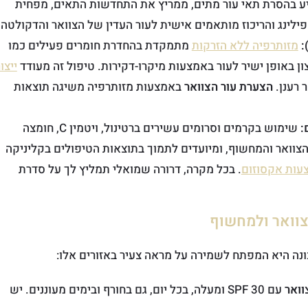
ע בהסרת תאי עור מתים, ממריץ את התחדשות התאים, מפחית
לינג והריכוז מותאמים אישית לעור העדין של הצוואר והדקולטה.
מזותרפיה ללא הזרקות
מתמקדת בהחדרת חומרים פעילים כמו
צון באופן ישיר לעור באמצעות מיקרו-דקירות. טיפול זה מעודד
ייצו
 רענן.
הצערת עור הצוואר
באמצעות מזותרפיה משיגה תוצאות
:
שימוש בקרמים וסרומים עשירים ברטינול, ויטמין C, חומצה
הצוואר והמחשוף, ומיועדים לתמוך בתוצאות הטיפולים בקליניקה
עות אקסוזום
. בכל מקרה, דרורה שמואלי תמליץ לך על סדרת
צוואר ולמחשוף
ונה היא המפתח לשמירה על מראה צעיר באזורים אלו:
וואר
עם SPF 30 ומעלה, בכל יום, גם בחורף ובימים מעוננים. יש