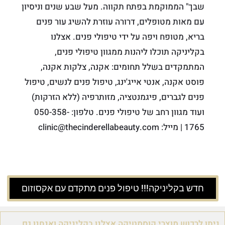
שבך" הממוקמת בפתח תקווה. מעל שבע שנים וניסיון
עם מאות מטופלים, דרורה עוזרת להשיג עור פנים
בריא, מטופח ויפה על ידי טיפולי פנים. אצלנו
בקליניקה תוכלו ליהנות ממגוון טיפולי פנים,
המתמקדים בשלל תחומים: אקנה, צלקות אקנה,
פוסט אקנה, אנטי אייג'ינג, טיפול פנים לנשים, טיפול
פנים לגברים, פיגמנטציה, מזותרפיה (ללא הזרקות)
ועוד מגוון רחב של טיפולי פנים. טלפון: 050-358-
1765 | מייל: clinic@thecinderellabeauty.com
חדש בקליניקה!!! טיפול פנים מתקדם עם אקסוזום
ניתן לרכוש מוצרי קוסמטיקה אצלנו בקליניקה ואנחנו גם