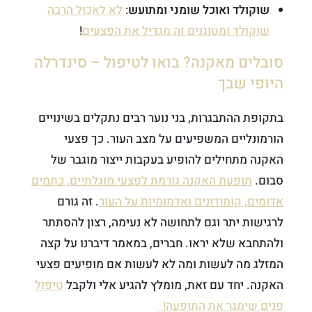
שוקולד ואוכל שומני ומתועש
:
לא לאכול הרבה
שוקולד ומטוגנים זה מגדיל את הפצעים
!
סובלים מאקנה? בואו לטיפול – סינדרלה
היופי שבך
בתקופת ההתבגרות, בני נוער רבים נתקלים בשינויים
הורמונליים המשפיעים על מצב העור. כך פצעי
האקנה מתחילים להופיע בעקבות ייצור מוגבר של
סבום.
תופעת האקנה גורמת לפצעי מוגלתיים, כתמים
אדומים, קומודונים ואדמומיות על העור
. זה גורם
לרגישות יתר וגם לתחושה לא נעימה, רצון להסתתר
ולהתחבא שלא יראו. חברים, במאמר דיברנו על קצה
המזלג מה לעשות ומה לא לעשות אם מופיעים פצעי
האקנה. יחד עם זאת, מומלץ להגיע אלי ולקבל
טיפול
פנים שימגר את התופעה!