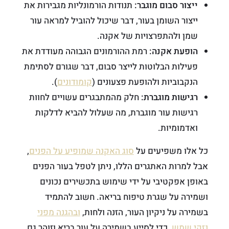
ייצור סבום מוגבר:
תנודות הורמונליות מגבירות את
ייצור השומן בעור, דבר שיכול להוביל למראה עור
שמן ולהתפרצויות של אקנה.
הופעת אקנה:
רמת ההורמונים הגבוהה מעודדת את
פעילות הבלוטות לייצר סבום, דבר שגורם לסתימת
הנקבוביות ולהופעת פצעונים (
קומודונים
).
רגישות מוגברת:
חלק מהמתבגרים עשויים לחוות
רגישות עור מוגברת, מה שעלול להביא לדלקות
ואדמומיות.
כל אלו משפיעים על
סוג האקנה שמופיע על הפנים
,
אבל למרות האתגרים הללו, ניתן לטפל בעור הפנים
באופן אפקטיבי על ידי שימוש בתכשירים נכונים
ושמירה על שגרת טיפוח בריאה. חשוב להתמיד
בשמירה על ניקיון העור, הזנה ולחות,
ובהגנה מפני
נזקי שמש
, כדי לסייע בשמירה על עור בריא וזוהר גם