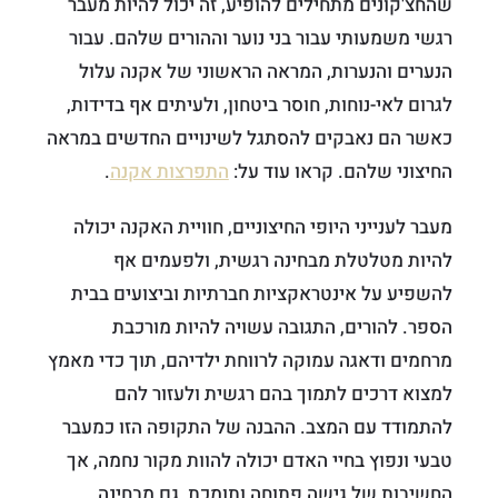
שהחצ'קונים מתחילים להופיע, זה יכול להיות מעבר
רגשי משמעותי עבור בני נוער וההורים שלהם. עבור
הנערים והנערות, המראה הראשוני של אקנה עלול
לגרום לאי-נוחות, חוסר ביטחון, ולעיתים אף בדידות,
כאשר הם נאבקים להסתגל לשינויים החדשים במראה
החיצוני שלהם. קראו עוד על:
התפרצות אקנה
.
מעבר לענייני היופי החיצוניים, חוויית האקנה יכולה
להיות מטלטלת מבחינה רגשית, ולפעמים אף
להשפיע על אינטראקציות חברתיות וביצועים בבית
הספר. להורים, התגובה עשויה להיות מורכבת
מרחמים ודאגה עמוקה לרווחת ילדיהם, תוך כדי מאמץ
למצוא דרכים לתמוך בהם רגשית ולעזור להם
להתמודד עם המצב. ההבנה של התקופה הזו כמעבר
טבעי ונפוץ בחיי האדם יכולה להוות מקור נחמה, אך
החשיבות של גישה פתוחה ותומכת, גם מבחינה