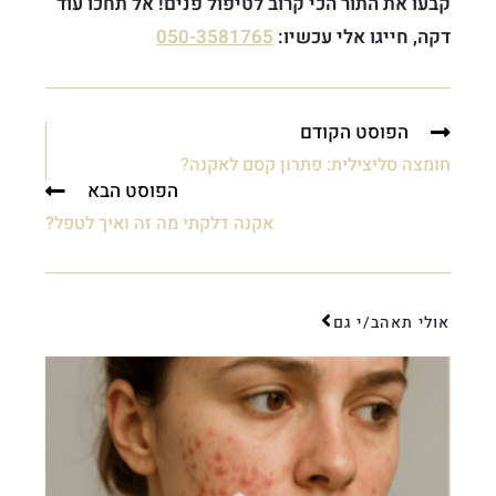
קבעו את התור הכי קרוב לטיפול פנים! אל תחכו עוד
דקה, חייגו אלי עכשיו:
050-3581765
הפוסט הקודם
חומצה סליצילית: פתרון קסם לאקנה?
הפוסט הבא
אקנה דלקתי מה זה ואיך לטפל?
אולי תאהב/י גם