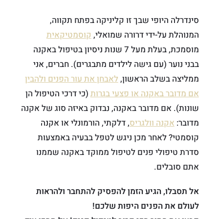
סינדרלה היופי שבך זו קליניקה בפתח תקווה,
המנוהלת על-ידי דרורה שמואלי,
קוסמטיקאית
מוסמכת, בעלת מעל 7 שנות ניסיון בטיפול באקנה
בבני נוער (עם גישה לילדים מתבגרים). חברים, אני
ממליצה בשלב הראשון,
לאבחן את עור הפנים ולהבין
אם מדובר באקנה או פצעי בגרות
(כי דרכי הטיפול הן
שונות). אם מדובר באקנה, נבדוק באיזה סוג של אקנה
מדובר:
אקנה וולגריס
, דלקתי, הורמונלי או אקנה
קוסמטי? לאחר מכן ניגש לטפל בבעיה באמצעות
סדרת טיפולי פנים לטיפול ממוקד באקנה שממנו
אתם סובלים.
אל תסבלו, הגיע הזמן להפסיק להתחבר ולהראות
לעולם את הפנים היפות שלכם!