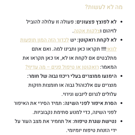
מה לא לעשות?
לא לפוצץ פצעונים:
פעולה זו עלולה להוביל
לזיהום ו
צלקות אקנה
.
לא לקחת רואקוטן:
יש
לכדור הזה המון תופעות
לוואי
!!!! תקראו כאן ותבינו למה. ואם אתם
מתלבטים אם לקחת או לא, אז כאן תקראו את
המאמר:
רואקוטן או טיפול פנים – מה עדיף?
הימנעו ממוצרים בעלי ריכוז גבוה של חומר:
מוצרים עם אלכוהול גבוה או חומצות חזקות
עלולים לגרום ליובש וגירוי.
הסרת איפור לפני השינה:
תמיד הסירי את האיפור
לפני השינה, כדי למנוע סתימת נקבוביות.
נטישת שגרת טיפוח:
אל תחמיר את מצב העור על
ידי הזנחת טיפוח יומיומי.