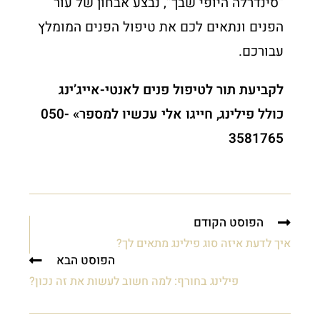
“סינדרלה היופי שבך”, נבצע אבחון של עור
הפנים ונתאים לכם את טיפול הפנים המומלץ
עבורכם.
לקביעת תור לטיפול פנים לאנטי-אייג’ינג
כולל פילינג,
חייגו אלי עכשיו למספר» 050-
3581765
הפוסט הקודם
איך לדעת איזה סוג פילינג מתאים לך?
הפוסט הבא
פילינג בחורף: למה חשוב לעשות את זה נכון?