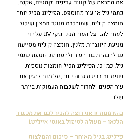
את המראה של קווים עדינים וקמטים, אקנה,
כתמי גיל או עור מחוספס. הפילינג מכיל יותר
חומצה קוג'ית, שמורכבת מנוגד חמצון שיכול
לעזור להגן על העור מפני נזקי UV על ידי
מניעת היווצרות מלנין. חומצה קוג'ית מסייעת
גם להבהרת גוון העור ולהפחתת הופעת כתמי
גיל. כמו כן, הפילינג מכיל חומצות נוספות
שניתנות בריכוז גבוה יותר, על מנת להזין את
עור הפנים ולחדור לשכבות העמוקות ביותר
שלו.
בהזדמנות זו אני רוצה להכיר לכם את מכשיר
הג'נאו – מעולה לטיפול באנטי אייג'ינג!
פילינג בגיל מאוחר – סיכום והמלצות