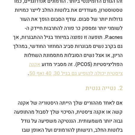
זהו הגורם הדומיננטי ביותר. הורמונים אנדרוגניים, כמו
טסטוסטרון, מעודדים את בלוטות החלב לייצר כמויות
גדולות יותר של סבום. עודף הסבום הופך את העור
לשומני יותר ומספק כר פורה להתרבות חיידק ה-
P.acnes. תופעה זו נפוצה במיוחד בגיל ההתבגרות, אך
גם בקרב נשים מבוגרות סביב המחזור החודשי, במהלך
הריון, או אצל נשים הסובלות מתסמונת השחלות
הפוליציסטיות (PCOS). זה מסביר מדוע
אקנה
ציסטית יכולה להופיע גם בגיל 30, 40 ואף 50
.
2. נטייה גנטית
אם לאחד מההורים שלך הייתה היסטוריה של אקנה
קשה או אקנה ציסטית, הסיכוי שלך לסבול מהתופעה
גבוה יותר משמעותית. הגנטיקה משפיעה על גודל
בלוטות החלב, רגישותן להורמונים ועל האופן שבו