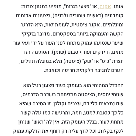
אותו.
אקנה
, או "פצעי בגרות", מופיע במגוון צורות:
קומדונים (ראשים שחורים ולבנים), פצעונים אדומים
ומוגלתיים. אקנה ציסטית, לעומת זאת, היא הדרגה
הקשה והעמוקה ביותר בספקטרום. מדובר בזקיקי
שיער שנסתמו עמוק מתחת לפני העור על ידי תאי עור
מתים, חיידקים ועודף סבום (שומן). הסתימה הזו
יוצרת "כיס" או "שק" (ציסטה) מלא במוגלה ונוזלים,
הגורם לתגובה דלקתית חריפה וכואבת.
ההבדל המהותי הוא בעומק: בעוד פצעון רגיל הוא
שטחי יחסית, הציסטה מתפתחת בשכבת הדרמיס,
שם נמצאים כלי דם, עצבים וקולגן. זו הסיבה שהיא
כל כך כואבת למגע, חמה, ומרגישה כמו גולה קשה
מתחת לעור. בגלל העומק הזה, אין לה "ראש" שניתן
לנקז בקלות, וכל לחץ עליה רק דוחף את הדלקת עמוק