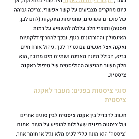
בעבר,
הקשר בין תזונה לאקנה
היה שנוי במחלוקת, אך
כיום מחקרים מצביעים על קשר אפשרי. צריכה גבוהה
של סוכרים פשוטים, פחמימות מזוקקות (לחם לבן,
פסטה) ומוצרי חלב עלולה להשפיע על רמות
האינסולין וההורמונים בגוף, ובכך להחריף דלקתיות
ואקנה אצל אנשים עם נטייה לכך. ניהול אורח חיים
בריא, הכולל תזונה מאוזנת ושתיית מים מרובה, הוא
חלק חשוב מהגישה ההוליסטית של
טיפול באקנה
ציסטית
.
סוגי ציסטות בפנים: מעבר לאקנה
ציסטית
חשוב להבדיל בין
אקנה ציסטית
לבין סוגים אחרים
של
ציסטה בפנים
שעלולות להופיע על העור. אמנם
"ציסטה" הוא מונח כללי לכיס מלא נוזל או חומר אחר,