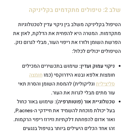
שלב 2: טיפולים מתקדמים בקליניקה
הטיפול בקליניקה משלב בין ניקוי עדין לטכנולוגיות
מתקדמות. המטרה היא להפחית את הדלקת, לאזן את
הפרשת השומן ולזרז את ריפוי העור, מבלי לגרום נזק.
הטיפולים יכולים לכלול:
ניקוי עמוק ועדין:
שימוש בתכשירים המכילים
חומצות אלפא ובטא הידרוקסי (כמו
חומצה
סליצילית
וגליקולית) להמסת השומן והסרת תאי
עור מתים מבלי לגרות את העור.
טכנולוגיית אור (פוטותרפיה):
שימוש באור כחול
בעל יכולת מוכחת להשמיד את חיידקי ה-P.acnes,
ואור אדום להפחתת דלקתיות וזירוז ריפוי הרקמות.
זהו אחד הכלים היעילים ביותר בטיפול בנגעים