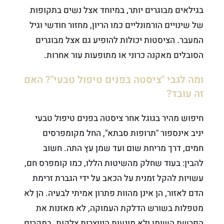
בגילאים מבוגרים יותר, במיוחד אצל נשים בתקופות
של שינויים הורמונליים כמו הריון, מחזור חודשי וגיל
המעבר. הציסטות יכולות להופיע גם אצל מבוגרים
הסובלים מאקנה כרוני או מתופעות עור אחרות.
ומה לגבי "ציסטה בפנים טיפול טבעי"? האם
זה עובד?
חיפוש מהיר בגוגל אחר ציסטה בפנים טיפול טבעי
יניב אינספור "תרופות סבתא", החל מקומפרסים
חמים, דרך מריחת שום ועד שמן עץ התה. חשוב
להבין: בעוד שחלק מהשיטות הללו, כמו קומפרס חם,
עשויות להקל זמנית על הכאב על ידי הגברת זרימת
הדם לאזור, הן אינן מהוות פתרון אמיתי לבעיה. הן לא
מטפלות בשורש הדלקת העמוקה, לא מאזנות את
הפרשת השומן ולא מונעות היווצרות צלקות. במקרים