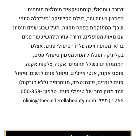
דרורה שמואלי, קוסמטיקאית מומלצת מומחית
בפתרון בעיות עור, בעלת הקליניקה "סינדרלה היופי
שבך" הממוקמת בפתח תקווה. מעל שבע שנים וניסיון
עם מאות מטופלים, דרורה עוזרת להשיג עור פנים
בריא, מטופח ויפה על ידי טיפולי פנים. אצלנו
בקליניקה תוכלו ליהנות ממגוון טיפולי פנים,
המתמקדים בשלל תחומים: אקנה, צלקות אקנה,
פוסט אקנה, אנטי אייג'ינג, טיפול פנים לנשים, טיפול
פנים לגברים, פיגמנטציה, מזותרפיה (ללא הזרקות)
ועוד מגוון רחב של טיפולי פנים. טלפון: 050-358-
1765 | מייל: clinic@thecinderellabeauty.com