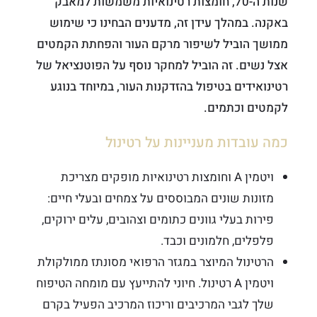
שנות ה-70, חומצות רטינואיות משמשות למאבק
באקנה. במהלך עידן זה, מדענים הבחינו כי שימוש
ממושך הוביל לשיפור מרקם העור והפחתת הקמטים
אצל נשים. זה הוביל למחקר נוסף על הפוטנציאל של
רטינואידים בטיפול בהזדקנות העור, במיוחד בנוגע
לקמטים וכתמים.
כמה עובדות מעניינות על רטינול
ויטמין A וחומצות רטינואיות מופקים מצריכת
מזונות שונים המבוססים על צמחים ובעלי חיים:
פירות בעלי גוונים כתומים וצהובים, עלים ירוקים,
פלפלים, חלמונים וכבד.
הרטינול המיוצר במגזר הרפואי מסונתז ממולקולת
ויטמין A רטינול. חיוני להתייעץ עם מומחה הטיפוח
שלך לגבי המרכיבים וריכוז המרכיב הפעיל בקרם