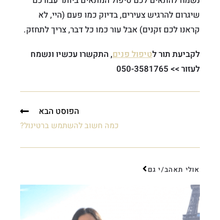
נשמח להתאים לכם טיפול המתאים ביותר עבורכם
שיגרום להרגיש צעירים, בדיוק כמו פעם (היי, לא
קראנו לכם זקנים) אבל עור כמו כל דבר, צריך לתחזק.
לקביעת תור ל
טיפול פנים
, התקשרו עכשיו ונשמח
לעזור >> 050-3581765
הפוסט הבא
כמה חשוב להשתמש ברטינול?
אולי תאהב/י גם