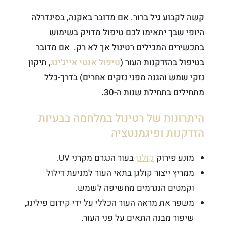
קשה לקבוע גיל ברור. אם מדובר באקנה, בסינדרלה
היופי שבך יתאימו לכם טיפול מדויק בשימוש
בתכשירים המכילים רטינול אך לא רק. אם מדובר
בטיפול בהזדקנות העור (
טיפול אנטי אייג'ינג
, תיקון
נזקי שמש והגנה מפני נזקים אחרים) בדרך-כלל
מתחילים בתחילת שנות ה-30.
היתרונות של רטינול במלחמה בבעיות
הזדקנות ופיגמנטציה
מונע פירוק
קולגן
בעור הנגרם מקרני UV.
ממריץ ייצור קולגן בתאי העור למניעת דילול
וקמטים הנגרמים מחשיפה לשמש.
משפר את מראה העור הכללי על ידי קידום פילינג,
שיפור מבנה התאים על פני העור.