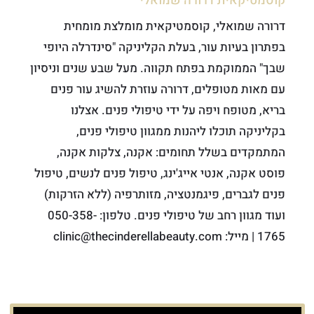
קוסמטיקאית דרורה שמואלי
דרורה שמואלי, קוסמטיקאית מומלצת מומחית
בפתרון בעיות עור, בעלת הקליניקה "סינדרלה היופי
שבך" הממוקמת בפתח תקווה. מעל שבע שנים וניסיון
עם מאות מטופלים, דרורה עוזרת להשיג עור פנים
בריא, מטופח ויפה על ידי טיפולי פנים. אצלנו
בקליניקה תוכלו ליהנות ממגוון טיפולי פנים,
המתמקדים בשלל תחומים: אקנה, צלקות אקנה,
פוסט אקנה, אנטי אייג'ינג, טיפול פנים לנשים, טיפול
פנים לגברים, פיגמנטציה, מזותרפיה (ללא הזרקות)
ועוד מגוון רחב של טיפולי פנים. טלפון: 050-358-
1765 | מייל: clinic@thecinderellabeauty.com