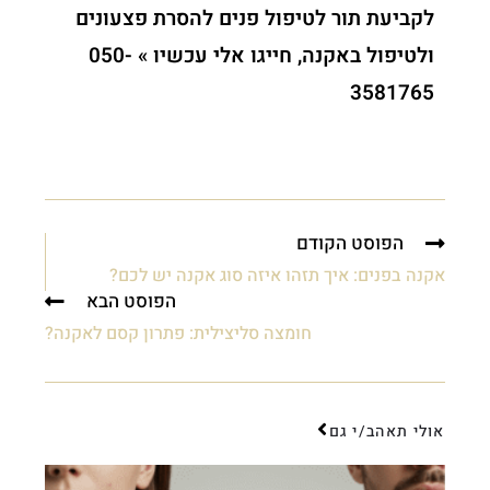
לקביעת תור לטיפול פנים להסרת פצעונים
ולטיפול באקנה, חייגו אלי עכשיו » 050-
3581765
הפוסט הקודם
אקנה בפנים: איך תזהו איזה סוג אקנה יש לכם?
הפוסט הבא
חומצה סליצילית: פתרון קסם לאקנה?
אולי תאהב/י גם