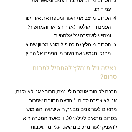
הסרום מחזק את עור הפנים ומשפר את
עמידותו.
הסרום מייצב את העור ומטפח את אזור עור
הפנים והדקולטה (אזור הצוואר והמחשוף)
ומסייע לשמירה על אלסטיות.
הסרום מומלץ גם כטיפול מונע מכיוון שהוא
מחזק ומגמיש את העור מן הפנים אל החוץ.
באיזה גיל מומלץ להתחיל למרוח
סרום?
הרבה לקוחות אומרות לי: "מה, סרום? אני לא זקנה,
אני לא צריכה סרום…" הדעה הרווחת שסרום
מתאים לעור פנים מבוגר, היא שגויה. השימוש
בסרום מתאים לגילאי 30 + כאשר המטרה היא
להעניק לעור מרכיבים שיגנו עליו מהשכבות