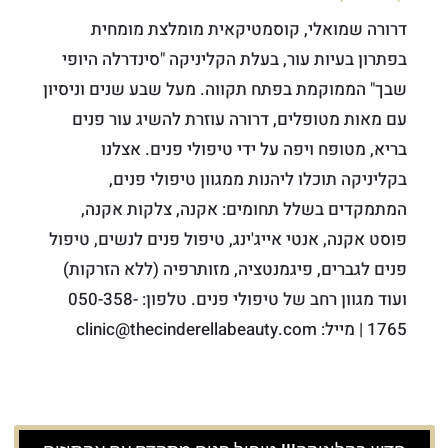
דרורה שמואלי, קוסמטיקאית מומלצת מומחית
בפתרון בעיות עור, בעלת הקליניקה "סינדרלה היופי
שבך" הממוקמת בפתח תקווה. מעל שבע שנים וניסיון
עם מאות מטופלים, דרורה עוזרת להשיג עור פנים
בריא, מטופח ויפה על ידי טיפולי פנים. אצלנו
בקליניקה תוכלו ליהנות ממגוון טיפולי פנים,
המתמקדים בשלל תחומים: אקנה, צלקות אקנה,
פוסט אקנה, אנטי אייג'ינג, טיפול פנים לנשים, טיפול
פנים לגברים, פיגמנטציה, מזותרפיה (ללא הזרקות)
ועוד מגוון רחב של טיפולי פנים. טלפון: 050-358-
1765 | מייל: clinic@thecinderellabeauty.com