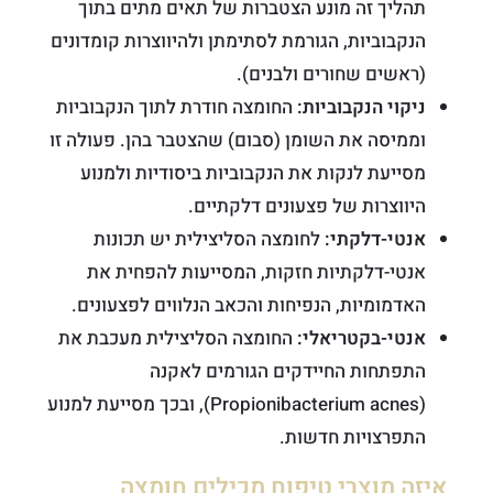
תהליך זה מונע הצטברות של תאים מתים בתוך
הנקבוביות, הגורמת לסתימתן ולהיווצרות קומדונים
(ראשים שחורים ולבנים).
ניקוי הנקבוביות:
החומצה חודרת לתוך הנקבוביות
וממיסה את השומן (סבום) שהצטבר בהן. פעולה זו
מסייעת לנקות את הנקבוביות ביסודיות ולמנוע
היווצרות של פצעונים דלקתיים.
אנטי-דלקתי:
לחומצה הסליצילית יש תכונות
אנטי-דלקתיות חזקות, המסייעות להפחית את
האדמומיות, הנפיחות והכאב הנלווים לפצעונים.
אנטי-בקטריאלי:
החומצה הסליצילית מעכבת את
התפתחות החיידקים הגורמים לאקנה
(Propionibacterium acnes), ובכך מסייעת למנוע
התפרצויות חדשות.
איזה מוצרי טיפוח מכילים חומצה