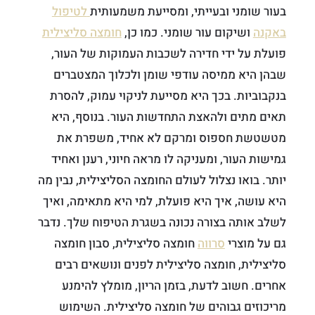
בעור שומני ובעייתי, ומסייעת משמעותית
לטיפול
באקנה
ושיקום עור שומני. כמו כן,
חומצה סליצילית
פועלת על ידי חדירה לשכבות העמוקות של העור,
שבהן היא ממיסה עודפי שומן ולכלוך המצטברים
בנקבוביות. בכך היא מסייעת לניקוי עמוק, להסרת
תאים מתים ולהאצת התחדשות העור. בנוסף, היא
מטשטשת חספוס ומרקם לא אחיד, משפרת את
גמישות העור, ומעניקה לו מראה חיוני, רענן ואחיד
יותר. בואו נצלול לעולם החומצה הסליצילית, נבין מה
היא עושה, איך היא פועלת, למי היא מתאימה, ואיך
לשלב אותה בצורה נכונה בשגרת הטיפוח שלך. נדבר
גם על מוצרי
סרווה
חומצה סליצילית, סבון חומצה
סליצילית, חומצה סליצילית לפנים ונושאים רבים
אחרים. חשוב לדעת, בזמן הריון, מומלץ להימנע
מריכוזים גבוהים של חומצה סליצילית. השימוש