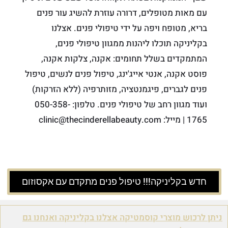
עם מאות מטופלים, דרורה עוזרת להשיג עור פנים
בריא, מטופח ויפה על ידי טיפולי פנים. אצלנו
בקליניקה תוכלו ליהנות ממגוון טיפולי פנים,
המתמקדים בשלל תחומים: אקנה, צלקות אקנה,
פוסט אקנה, אנטי אייג'ינג, טיפול פנים לנשים, טיפול
פנים לגברים, פיגמנטציה, מזותרפיה (ללא הזרקות)
ועוד מגוון רחב של טיפולי פנים. טלפון: 050-358-
1765 | מייל: clinic@thecinderellabeauty.com
חדש בקליניקה!!! טיפול פנים מתקדם עם אקסוזום
ניתן לרכוש מוצרי קוסמטיקה אצלנו בקליניקה ואנחנו גם