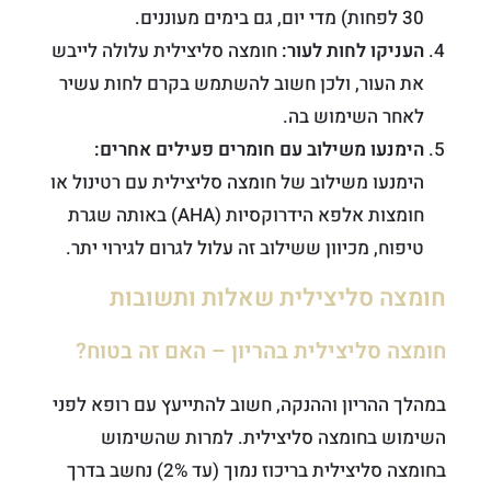
30 לפחות) מדי יום, גם בימים מעוננים.
העניקו לחות לעור:
חומצה סליצילית עלולה לייבש
את העור, ולכן חשוב להשתמש בקרם לחות עשיר
לאחר השימוש בה.
הימנעו משילוב עם חומרים פעילים אחרים:
הימנעו משילוב של חומצה סליצילית עם רטינול או
חומצות אלפא הידרוקסיות (AHA) באותה שגרת
טיפוח, מכיוון ששילוב זה עלול לגרום לגירוי יתר.
חומצה סליצילית שאלות ותשובות
חומצה סליצילית בהריון – האם זה בטוח?
במהלך ההריון וההנקה, חשוב להתייעץ עם רופא לפני
השימוש בחומצה סליצילית. למרות שהשימוש
בחומצה סליצילית בריכוז נמוך (עד 2%) נחשב בדרך