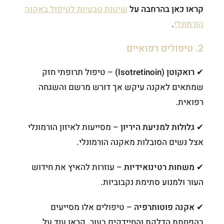
קראו כאן בהרחבה על
שיטות טבעיות לטיפול באקנה
הורמונלי
.
2. טיפולים רפואיים
✔
רואקוטן (Isotretinoin)
– טיפול תרופתי חזק
שמתאים לאקנה עיקש אך דורש מרשם והשגחה
רפואית.
✔
גלולות למניעת היריון
– מסייעות לאיזון הורמונלי
אצל נשים הסובלות מאקנה הורמונלי.
✔
משחות רטינואידיות
– עוזרות להאיץ את חידוש
העור ולמנוע סתימת נקבוביות.
✔
אקנה פוטותרפיה
– טיפולים אלו מסייעים
בהפחתת הדלקת והחיידקים בעור. קראו עוד על