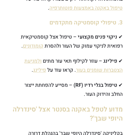
טיפול באקנה באמצעות פוטותרפיה
.
3. טיפולי קוסמטיקה מתקדמים
✔
ניקוי פנים מקצועי
– טיפול אצל קוסמטיקאית
רפואית לניקוי עמוק של העור ולהסרת
קומודונים
.
✔
פילינג
– עוזר לקילוף תאי עור מתים
ולמניעת
הצטברות שומנים בעור
. קראו עוד על
פילינג
.
✔
טיפול בגלי רדיו (RF)
– מסייע להפחתת ייצור
החלב והידוק העור.
מדוע לטפל באקנה בסנטר אצל 'סינדרלה
היופי שבך'?
בקליניקה 'סינדרלה היופי שבך' בהנהלת דרורה