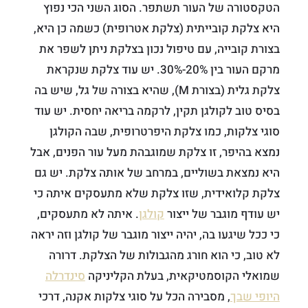
הטקסטורה של העור תשתפר. הסוג השני הכי נפוץ
היא צלקת קובייתית (צלקת אטרופית) כשמה כן היא,
בצורת קובייה, עם טיפול נכון בצלקת ניתן לשפר את
מרקם העור בין 20%-30%. יש עוד צלקת שנקראת
צלקת גלית (בצורת M), שהיא בצורה של גל, שיש בה
בסיס טוב לקולגן תקין, לרקמה בריאה יחסית. יש עוד
סוגי צלקות, כמו צלקת היפרטרופית, שבה הקולגן
נמצא בהיפר, זו צלקת שמוגבהת מעל עור הפנים, אבל
היא נמצאת בשוליים, במרחב של אותה צלקת. יש גם
צלקת קלואידית, שזו צלקת שלא מתעסקים איתה כי
יש עודף מוגבר של ייצור
קולגן
. איתה לא מתעסקים,
כי ככל שיגעו בה, יהיה ייצור מוגבר של קולגן וזה יראה
לא טוב, כי הוא חורג מהגבולות של הצלקת. דרורה
שמואלי הקוסמטיקאית, בעלת הקליניקה
סינדרלה
היופי שבך
, מסבירה הכל על סוגי צלקות אקנה, דרכי