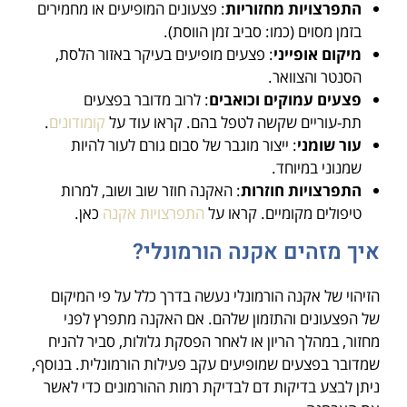
התפרצויות מחזוריות
: פצעונים המופיעים או מחמירים
בזמן מסוים (כמו: סביב זמן הווסת).
מיקום אופייני
: פצעים מופיעים בעיקר באזור הלסת,
הסנטר והצוואר.
פצעים עמוקים וכואבים
: לרוב מדובר בפצעים
תת-עוריים שקשה לטפל בהם. קראו עוד על
קומודונים
.
עור שומני
: ייצור מוגבר של סבום גורם לעור להיות
שמנוני במיוחד.
התפרצויות חוזרות
: האקנה חוזר שוב ושוב, למרות
טיפולים מקומיים. קראו על
התפרצויות אקנה
כאן.
איך מזהים אקנה הורמונלי?
הזיהוי של אקנה הורמונלי נעשה בדרך כלל על פי המיקום
של הפצעונים והתזמון שלהם. אם האקנה מתפרץ לפני
מחזור, במהלך הריון או לאחר הפסקת גלולות, סביר להניח
שמדובר בפצעים שמופיעים עקב פעילות הורמונלית. בנוסף,
ניתן לבצע בדיקות דם לבדיקת רמות ההורמונים כדי לאשר