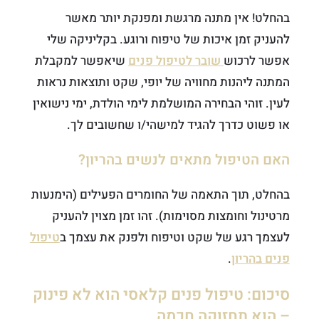
בהחלט! אין מתנה מרגשת ומפנקת יותר מאשר
להעניק זמן איכות של טיפוח ורוגע. בקליניקה שלי
אפשר לרכוש
שובר לטיפול פנים
שיאפשר למקבלת
המתנה ליהנות מחוויה של יופי, שקט ותוצאות נראות
לעין. זוהי הבחירה המושלמת לימי הולדת, ימי נישואין
או פשוט כדרך להגיד למישהי/ו שחשובים לך.
האם הטיפול מתאים לנשים בהריון?
בהחלט, תוך התאמה של החומרים הפעילים (הימנעות
מרטינול וחומצות מסוימות). זהו זמן מצוין להעניק
לעצמך רגע של שקט וטיפוח ולפנק את עצמך ב
טיפול
פנים בהריון
.
סיכום: טיפול פנים קלאסי הוא לא פינוק
– הוא תחזוקה חכמה