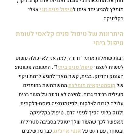
נותן את התוצאה הכי טובה.
ואם יש אדם קרוב ויקר,
מומלץ להגיע יחד איתו ל
טיפול פנים זוגי
אצלי
בקליניקה.
היתרונות של טיפול פנים קלאסי לעומת
טיפול ביתי
רבות שואלות אותי: "דרורה, למה אני לא יכולה פשוט
לעשות לעצמי
טיפול פנים ביתי
?". התשובה פשוטה:
העומק והדיוק. בבית, קשה מאוד להגיע לרמת ניקוי
של
קוסמטיקאית מומלצת
המשתמשת בחומרים
פעילים בריכוז גבוה. לחיצה לא נכונה על העור בבית
עלולה לגרום לצלקות, לפיגמנטציה פוסט-דלקתית
ולנזק בלתי הפיך לנימי הדם. טיפול בקליניקה
מאפשר לכך שהעור שלך יטופל בסביבה סטרילית
ובטוחה, עם דגש על
אנטי אייג'ינג
כבר מהשלבים