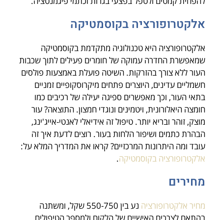
להפחית קמטים ולטפל בפצעי בגרות וכתמי פיגמנטציה.
אלקטרופורציה בקוסמטיקה
אלקטרופורציה היא טכנולוגיה מתקדמת בקוסמטיקה
שמאפשרת החדרה עמוקה של חומרים פעילים לתוך שכבות
העור ללא צורך בהזרקות. השיטה פועלת באמצעות פולסים
חשמליים עדינים, היוצרים פתחים מיקרוסקופיים זמניים
בתאי העור, וכך מאפשרים ספיגה יעילה של רכיבים כמו
חומצה היאלורונית, ויטמינים ונוגדי חמצון. התוצאה? עור
מוצק, זוהר ובריא יותר. טיפול זה אידיאלי לאנטי-אייג'ינג,
הבהרת כתמים ושיפור הלחות בעור. רוצים לדעת איך זה
עובד ומה היתרונות המרכזיים? קראו את המדריך המלא על:
אלקטרופורציה בקוסמטיקה
.
מחירים
מחיר אלקטרופורציה
נע בין 550-750 שקל, ומשתנה
בהתאם לצרכים האישיים של הלקוח ולמספר הטיפולים